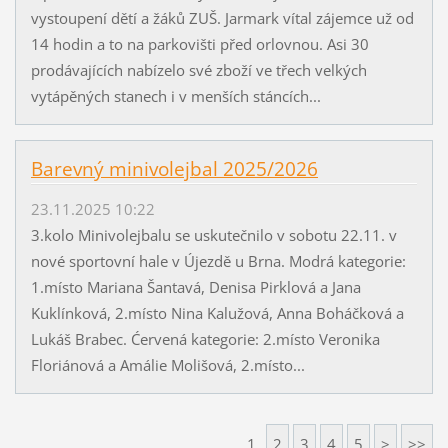
vystoupení dětí a žáků ZUŠ. Jarmark vítal zájemce už od
14 hodin a to na parkovišti před orlovnou. Asi 30
prodávajících nabízelo své zboží ve třech velkých
vytápěných stanech i v menších stáncích...
Barevný minivolejbal 2025/2026
23.11.2025 10:22
3.kolo Minivolejbalu se uskutečnilo v sobotu 22.11. v
nové sportovní hale v Újezdě u Brna. Modrá kategorie:
1.místo Mariana Šantavá, Denisa Pirklová a Jana
Kuklínková, 2.místo Nina Kalužová, Anna Boháčková a
Lukáš Brabec. Ćervená kategorie: 2.místo Veronika
Floriánová a Amálie Molišová, 2.místo...
1
2
3
4
5
>
>>