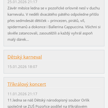
25.01.2026 21:17
Závěr měsíce ledna se v pozořické orlovně nesl v duchu
karnevalu. V neděli dvacátého pátého odpoledne přišlo
přes sedmdesát dětiček – princezen, pirátů, víl,
spidermanů a dokonce i Ballerina Cappuccina. Všichni si
skvěle zatancovali, zasoutěžili a každý vyhrál aspoň
malý dárek...
Dětský karneval
15.01.2026 18:07
Tříkrálový koncert
11.01.2026 21:17
11.ledna se náš Dětský národopisný soubor Orlík
společně se ZUŠ Pozořice podílel na tříkrálovém