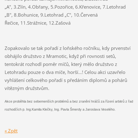
„A", 3.Zlín, 4.Obřany, 5.Pozořice, 6.Křenovice, 7.Letohrad
„B", 8.Bohunice, 9.Letohrad „C", 10.Červená
Řečice, 11.Strážnice, 12.Zašová
Zopakovalo se tak pořadí z loňského ročníku, kdy prvenství
obhájilo družstvo z Mramotic, když při rovnosti setů,
tentokrát rozhodl poměr míčů, který mělo družstvo z
Letohradu pouze o dva míče, horší…! Celou akci uzavřelo
vyhlášení celkového pořadí s předáním diplomů a pohárů
vítězným družstvům.
Akce proběhla bez sebemenších problémů a bez zranění hráčů za řízení arbitrů z řad
rozhodčích p. Ing.Kamila Klečky, Ing. Pavla Šmerdy a Jaroslava Veselého.
« Zpět