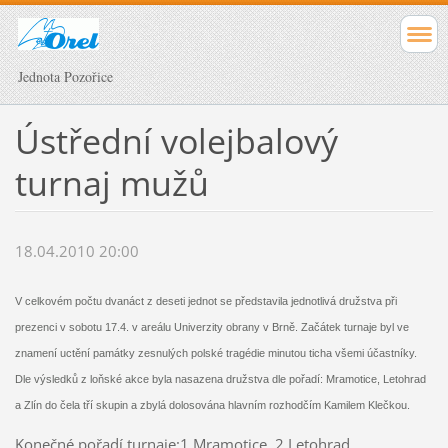
Jednota Pozořice
Ústřední volejbalový
turnaj mužů
18.04.2010 20:00
V celkovém počtu dvanáct z deseti jednot se představila jednotlivá družstva při
prezenci v sobotu 17.4. v areálu Univerzity obrany v Brně. Začátek turnaje byl ve
znamení uctění památky zesnulých polské tragédie minutou ticha všemi účastníky.
Dle výsledků z loňské akce byla nasazena družstva dle pořadí: Mramotice, Letohrad
a Zlín do čela tří skupin a zbylá dolosována hlavním rozhodčím Kamilem Klečkou.
Konečné pořadí turnaje:1.Mramotice, 2.Letohrad