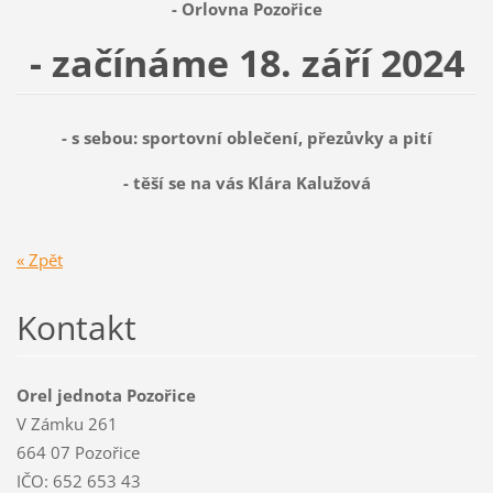
- Orlovna Pozořice
- začínáme 18. září 2024
- s sebou: sportovní oblečení, přezůvky a pití
- těší se na vás Klára Kalužová
« Zpět
Kontakt
Orel jednota Pozořice
V Zámku 261
664 07 Pozořice
IČO: 652 653 43