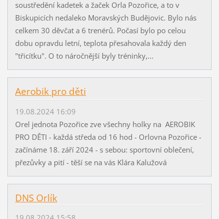
soustředění kadetek a žaček Orla Pozořice, a to v
Biskupicích nedaleko Moravských Budějovic. Bylo nás
celkem 30 děvčat a 6 trenérů. Počasí bylo po celou
dobu opravdu letní, teplota přesahovala každý den
"třicítku". O to náročnější byly tréninky,...
Aerobik pro děti
19.08.2024 16:09
Orel jednota Pozořice zve všechny holky na AEROBIK
PRO DĚTI - každá středa od 16 hod - Orlovna Pozořice -
začínáme 18. září 2024 - s sebou: sportovní oblečení,
přezůvky a pití - těší se na vás Klára Kalužová
DNS Orlík
19.08.2024 15:58